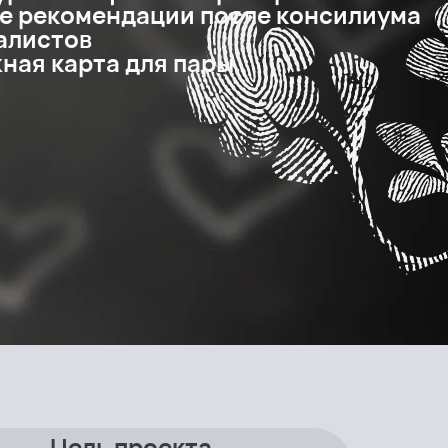
е рекомендации после консилиума
алистов
ная карта для пары.
Цель проекта