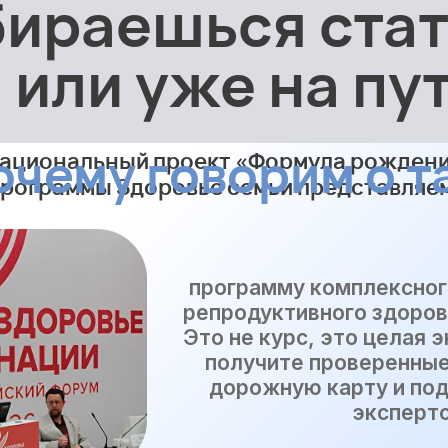
бираешься ста
 или уже на пут
очему говорим о т
ациональный проект «Формула рождения
рограммы Здоровье семьи представляе
программу комплексно
репродуктивного здоров
Это не курс, это целая 
получите проверенные
дорожную карту и по
эксперто