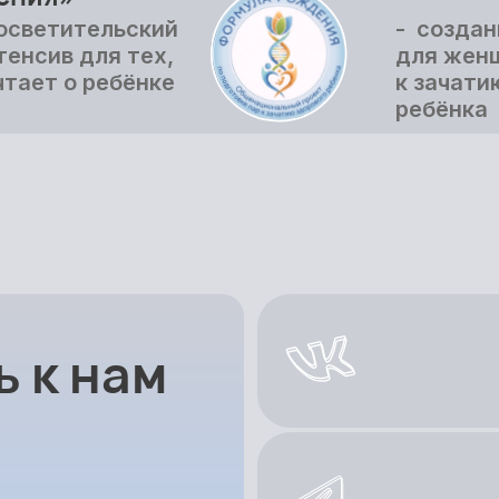
осветительский
- создан
енсив для тех,
для женщ
чтает о ребёнке
к зачати
ребёнка
 к нам