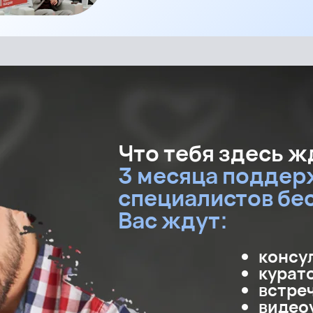
Что тебя здесь 
3 месяца поддер
специалистов бе
Вас ждут:
консу
курат
встре
видео