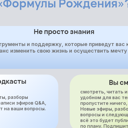
«Формулы Рождения»
Не просто знания
трументы и поддержку, которые приведут вас к
анс изменить свою жизнь и осуществить мечту 
одкасты
Вы с
смотреть, читать и
ты, разборы
удобном для вас те
 записи эфиров Q&A,
пропустите ничего,
т на ваши вопросы.
Новые эфиры, разбо
вопросы и следующ
всё это будет публ
по плану. Подпишит