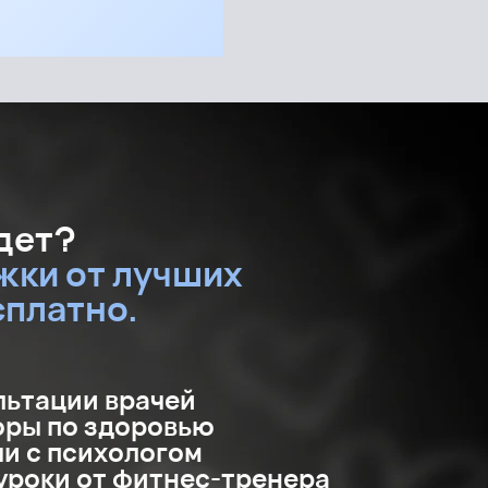
ждет?
жки от лучших
сплатно.
льтации врачей
оры по здоровью
чи с психологом
уроки от фитнес-тренера