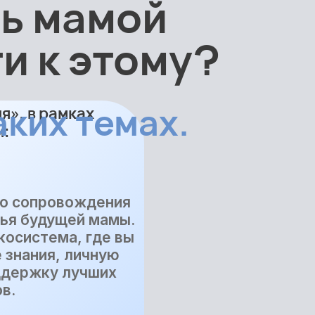
ть мамой
и к этому?
аких темах.
», в рамках
м:
го сопровождения
ья будущей мамы.
экосистема, где вы
 знания, личную
ддержку лучших
в.