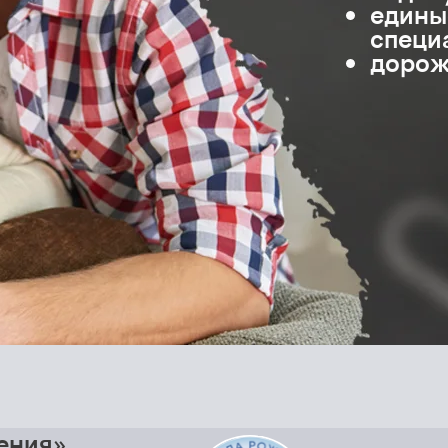
едины
специ
дорож
ения»