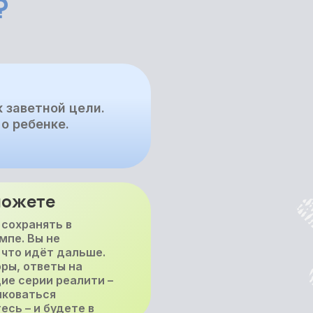
?
 заветной цели.
о ребенке.
можете
 сохранять в
мпе. Вы не
 что идёт дальше.
ры, ответы на
ие серии реалити –
иковаться
есь – и будете в