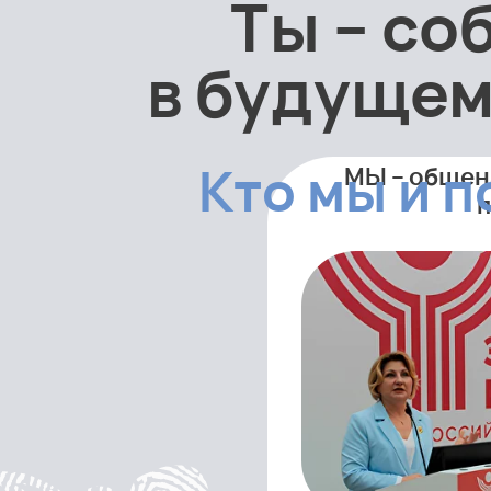
Ты – со
в будущем
Кто мы и п
МЫ – общен
п